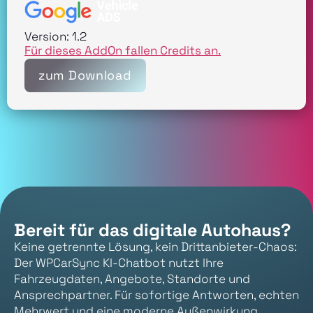
Version: 1.2
Für dieses AddOn fallen Credits an.
zum Download
Bereit für das digitale Autohaus?
Keine getrennte Lösung, kein Drittanbieter-Chaos:
Der WPCarSync KI-Chatbot nutzt Ihre
Fahrzeugdaten, Angebote, Standorte und
Ansprechpartner. Für sofortige Antworten, echten
Mehrwert und eine moderne Außenwirkung.