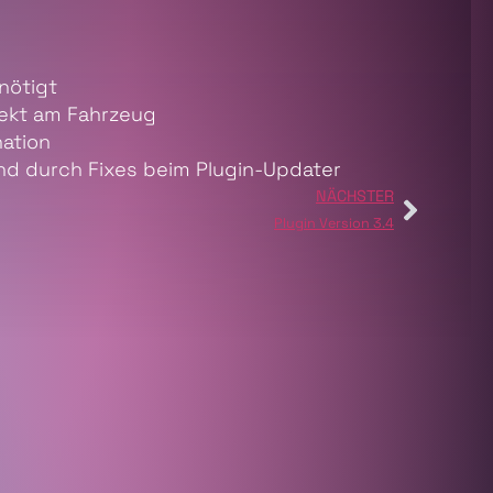
nötigt
rekt am Fahrzeug
nation
d durch Fixes beim Plugin-Updater
NÄCHSTER
Plugin Version 3.4