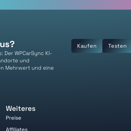
aus?
Kaufen
Testen
s: Der WPCarSync KI-
andorte und
en Mehrwert und eine
Weiteres
Preise
Affiliates