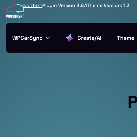
Kontakt
Plugin Version 3.8.1
Theme Version: 1.3
WPCarSync
Create/AI
Theme
P