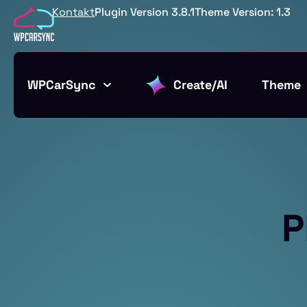
Kontakt
Plugin Version 3.8.1
Theme Version: 1.3
WPCarSync
Create/AI
Theme
P