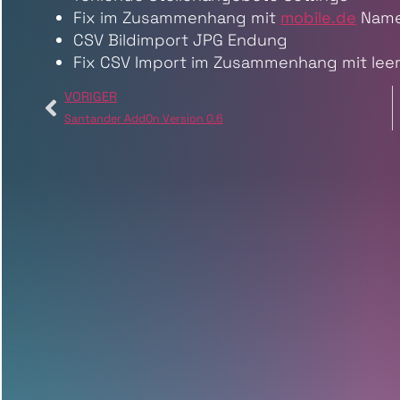
Fix im Zusammenhang mit
mobile.de
Namen
CSV Bildimport JPG Endung
Fix CSV Import im Zusammenhang mit lee
VORIGER
Santander AddOn Version 0.6