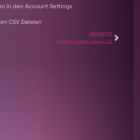
 in den Account Settings
ren CSV Dateien
NÄCHSTER
Elementor AddOn Version 2.0