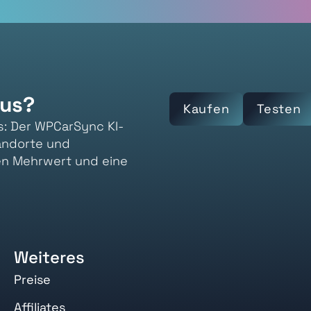
aus?
Kaufen
Testen
s: Der WPCarSync KI-
andorte und
en Mehrwert und eine
Weiteres
Preise
Affiliates