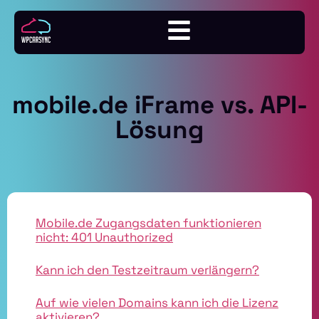
mobile.de iFrame vs. API-
Lösung
Mobile.de Zugangsdaten funktionieren
nicht: 401 Unauthorized
Kann ich den Testzeitraum verlängern?
Auf wie vielen Domains kann ich die Lizenz
aktivieren?