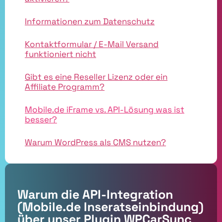
Informationen zum Datenschutz
Kontaktformular / E-Mail Versand
funktioniert nicht
Gibt es eine Reseller Lizenz oder ein
Affiliate Programm?
Mobile.de iFrame vs. API-Lösung was ist
besser?
Warum WordPress als CMS nutzen?
Warum die API-Integration
(Mobile.de Inseratseinbindung)
über unser Plugin WPCarSync