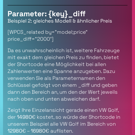
Parameter: {key}_diff
Beispiel 2: gleiches Modell & ähnlicher Preis
[WPCS_related by=“model;price“
price_diff=“2000″]
Da es unwahrscheinlich ist, weitere Fahrzeuge
mit exakt dem gleichen Preis zu finden, bietet
der Shortcode eine Möglichkeit bei allen
Zahlenwerten eine Spanne anzugeben. Dazu
verwenden Sie als Parameternamen den
Schlüssel gefolgt von einem _diff und geben
dann den Bereich an, um den der Wert jeweils
nach oben und unten abweichen darf.
Zeigt Ihre Einzelansicht gerade einen VW Golf,
der
14980
€ kostet, so würde der Shortcode in
unserem Beispiel alle VW Golf im Bereich von
12980
€ –
16980
€ auflisten.